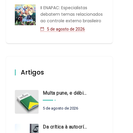
II ENAPAC: Especialistas
debatem temas relacionados
ao controle externo brasileiro
5 de agosto de 2026
Artigos
Multa pune, e débito recompõe. § 3º do art. 71 da Constituição: um problema de legística formal
5 de agosto de 2026
Da crítica à autocrítica: Tribunais de Contas sob um novo olhar?