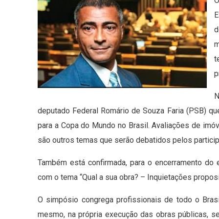
O
E
d
m
t
p
N
deputado Federal Romário de Souza Faria (PSB) qu
para a Copa do Mundo no Brasil. Avaliações de imóv
são outros temas que serão debatidos pelos partici
Também está confirmada, para o encerramento do ev
com o tema “Qual a sua obra? – Inquietações proposit
O simpósio congrega profissionais de todo o Brasil
mesmo, na própria execução das obras públicas, s