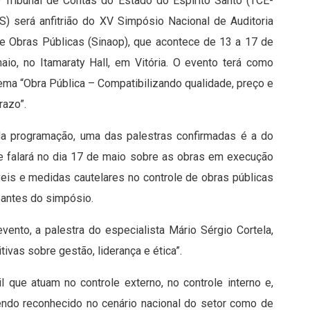
 Tribunal de Contas do Estado do Espírito Santo (TCE-
S) será anfitrião do XV Simpósio Nacional de Auditoria
e Obras Públicas (Sinaop), que acontece de 13 a 17 de
aio, no Itamaraty Hall, em Vitória. O evento terá como
ema “Obra Pública – Compatibilizando qualidade, preço e
razo”.
a programação, uma das palestras confirmadas é a do
e falará no dia 17 de maio sobre as obras em execução
eis e medidas cautelares no controle de obras públicas
pantes do simpósio.
ento, a palestra do especialista Mário Sérgio Cortela,
ivas sobre gestão, liderança e ética”.
 que atuam no controle externo, no controle interno e,
endo reconhecido no cenário nacional do setor como de