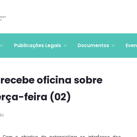
Publicações Legais
Documentos
Even
recebe oficina sobre
erça-feira (02)
ão