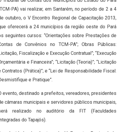
O Tribunal de Contas dos Municípios do Estado do Pará
(TCM-PA) vai realizar, em Santarém, no período de 2 a 4
de outubro, o V Encontro Regional de Capacitação 2013,
que oferecerá a 24 municípios da região oeste do Pará
os seguintes cursos: “Orientações sobre Prestações de
Contas de Convênios no TCM-PA”; Obras Públicas:
Licitação, Fiscalização e Execução Contratual”; “Execução
Orçamentária e Financeira”; “Licitação (Teoria)”; “Licitação
e Contratos (Prática)”; e “Lei de Responsabilidade Fiscal:
Desmistifique e Pratique”.
O evento, destinado a prefeitos, vereadores, presidentes
de câmaras municipais e servidores públicos municipais,
será realizado no auditório da FIT (Faculdades
Integradas do Tapajós).