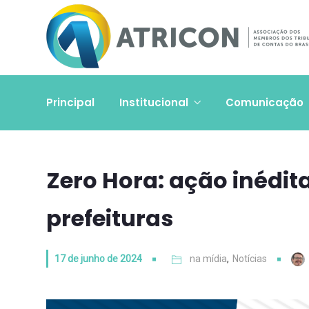
Principal
Institucional
Comunicação
Zero Hora: ação inédit
prefeituras
17 de junho de 2024
na mídia
,
Notícias