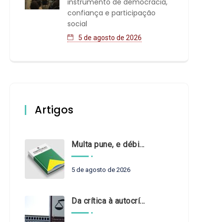
instrumento de democracia,
confiança e participação
social
5 de agosto de 2026
Artigos
Multa pune, e débito recompõe. § 3º do art. 71 da Constituição: um problema de legística formal
5 de agosto de 2026
Da crítica à autocrítica: Tribunais de Contas sob um novo olhar?