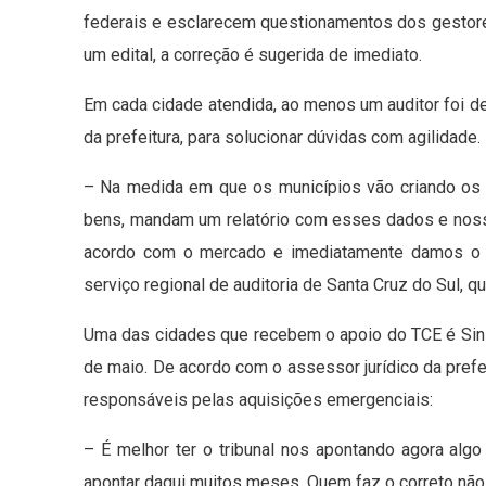
federais e esclarecem questionamentos dos gestores
um edital, a correção é sugerida de imediato.
Em cada cidade atendida, ao menos um auditor foi d
da prefeitura, para solucionar dúvidas com agilidade.
– Na medida em que os municípios vão criando os 
bens, mandam um relatório com esses dados e nossa 
acordo com o mercado e imediatamente damos o r
serviço regional de auditoria de Santa Cruz do Sul, q
Uma das cidades que recebem o apoio do TCE é Sini
de maio. De acordo com o assessor jurídico da prefei
responsáveis pelas aquisições emergenciais:
– É melhor ter o tribunal nos apontando agora al
apontar daqui muitos meses. Quem faz o correto não