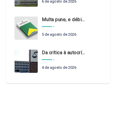
6 de agosto de 2026
Multa pune, e débito recompõe. § 3º do art. 71 da Constituição: um problema de legística formal
5 de agosto de 2026
Da crítica à autocrítica: Tribunais de Contas sob um novo olhar?
4 de agosto de 2026