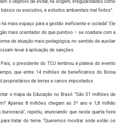
em o objetivo de evitar, na origem, irregularidades como
os básico ou executivo, e estudos ambientais mal feitos”.
 há mais espaço para a gestão ineficiente e isolada” Ele
gão mais orientador do que punitivo – se coaduna com a
orma de atuação mais pedagógica, no sentido de auxiliar
possam levar à aplicação de sanções.
 País, o presidente do TCU lembrou à plateia do evento
 tempo, que entre 14 milhões de beneficiários do Bolsa
l proprietários de terras e carros impostados.
pontar o mapa da Educação no Brasil. “São 51 milhões de
am? Apenas 8 milhões chegam ao 3º ano e 1,8 milhão
burocracia”, repetiu, anunciando que nesta quarta-feira
 para tratar do tema. “Queremos mostrar onde estão os