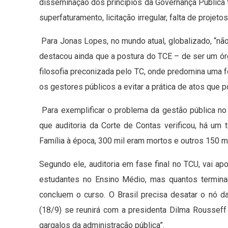
disseminação dos princípios da Governança Pública t
superfaturamento, licitação irregular, falta de projet
Para Jonas Lopes, no mundo atual, globalizado, “não
destacou ainda que a postura do TCE – de ser um ór
filosofia preconizada pelo TC, onde predomina uma f
os gestores públicos a evitar a prática de atos que 
Para exemplificar o problema da gestão pública no
que auditoria da Corte de Contas verificou, há um
Família à época, 300 mil eram mortos e outros 150 mi
Segundo ele, auditoria em fase final no TCU, vai a
estudantes no Ensino Médio, mas quantos termin
concluem o curso. O Brasil precisa desatar o nó da 
(18/9) se reunirá com a presidenta Dilma Rousseff
gargalos da administração pública”.