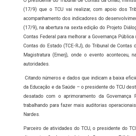
O presidente do Tribunal de Contas da União, minist
(17/9) que o TCU vai realizar, com apoio dos Tr
acompanhamento dos indicadores do desenvolvimento b
(17/9), na abertura na sexta edição do Projeto Diá
Contas Federal para melhorar a Governança Pública n
Contas do Estado (TCE-RJ), do Tribunal de Contas 
Magistratura (Emerj), onde o evento aconteceu, n
autoridades.
Citando números e dados que indicam a baixa efici
da Educação e da Saúde – o presidente do TCU desta
desatado com o aprimoramento da Governança Pú
trabalhando para fazer mais auditorias operacionais
Nardes.
Parceiro de atividades do TCU, o presidente do TC