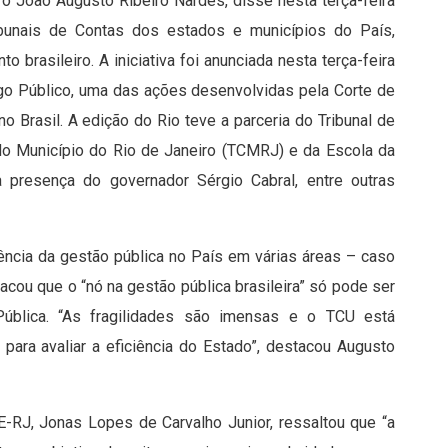
ro João Augusto Ribeiro Nardes, disse nesta terça-feira
ibunais de Contas dos estados e municípios do País,
rasileiro. A iniciativa foi anunciada nesta terça-feira
logo Público, uma das ações desenvolvidas pela Corte de
o Brasil. A edição do Rio teve a parceria do Tribunal de
do Município do Rio de Janeiro (TCMRJ) e da Escola da
a presença do governador Sérgio Cabral, entre outras
ência da gestão pública no País em várias áreas – caso
cou que o “nó na gestão pública brasileira” só pode ser
blica. “As fragilidades são imensas e o TCU está
 para avaliar a eficiência do Estado”, destacou Augusto
E-RJ, Jonas Lopes de Carvalho Junior, ressaltou que “a