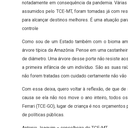
notadamente em consequência da pandemia. Várias 
assumidos pelo TCE-MT, foram tomadas já com resu
para alcançar destinos melhores. É uma atuação par
controle
Como sou de um Estado também com o bioma amaz
árvore típica da Amazônia. Pense em uma castanheir
de diâmetro. Uma árvore desse porte não resiste aos
a primeira infância de um indivíduo. São as suas ra
não forem tratadas com cuidado certamente não vão d
Com essa deixa, quero voltar à reflexão, de que de
causa se ela não nos move o ano inteiro, todos o
Ferrari (TCE-GO), lugar de criança é nos orçamentos 
de políticas públicas.
Antonio Joaquim – conselheiro do TCE-MT