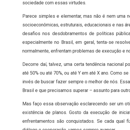
sociedade com essas virtudes.
Parece simples e elementar, mas não é nem uma ne
socioeconômicas, estruturais, educacionais e nas 
desafios nos desdobramentos de políticas públicas
especialmente no Brasil, em geral, tenta-se resolv
normalmente, enfrentam problemas de execução e no
Decorre daí, talvez, uma certa tendência nacional 
até 50% ou até 70%, ou até Y em até X ano. Como se o
invés de buscar fazer sempre o melhor de nós. Essa é
Brasil e que precisamos superar – assunto para outro
Mas faço essa observação esclarecendo ser um ot
existência de planos. Gosto da execução de inici
enfrentamentos são conquistados. Se cada qual f
diálogo e cooperação, vamos sempre avançar.