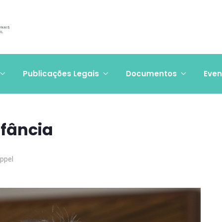
Publicações Legais
Documentos
Even
nfância
Appel