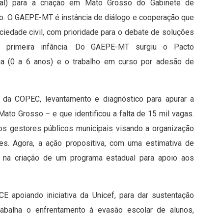
ional) para a criação em Mato Grosso do Gabinete de
ção. O GAEPE-MT é instância de diálogo e cooperação que
ciedade civil, com prioridade para o debate de soluções
 à primeira infância. Do GAEPE-MT surgiu o Pacto
ncia (0 a 6 anos) e o trabalho em curso por adesão de
a COPEC, levantamento e diagnóstico para apurar a
Mato Grosso – e que identificou a falta de 15 mil vagas.
 gestores públicos municipais visando a organização
hes. Agora, a ação propositiva, com uma estimativa de
vo na criação de um programa estadual para apoio aos
E apoiando iniciativa da Unicef, para dar sustentação
rabalha o enfrentamento à evasão escolar de alunos,