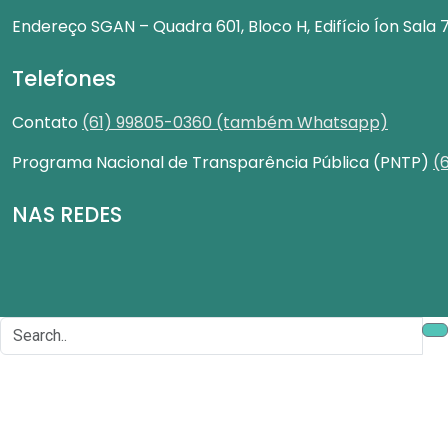
Endereço
SGAN – Quadra 601, Bloco H, Edifício Íon Sala 
Telefones
Contato
(61) 99805-0360 (também Whatsapp)
Programa Nacional de Transparência Pública (PNTP)
(
NAS REDES