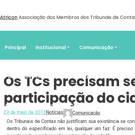
Atricon
Associação dos Membros dos Tribunais de Contas
Principal
Institucional
Comunicação
Os TCs precisam se
Publicações Legais
Documentos
Eventos
participação do ci
Associe-se
Agenda do Controle
29 de maio de 2013
Notícias
Comunicação
Os Tribunais de Contas não justificam sua existência se conc
dentro do especificado em lei, qualquer um faz. É preciso