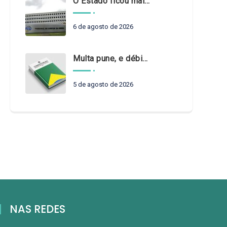
O Estado ficou mais complexo. O controle precisa acompanhar
6 de agosto de 2026
Multa pune, e débito recompõe. § 3º do art. 71 da Constituição: um problema de legística formal
5 de agosto de 2026
NAS REDES