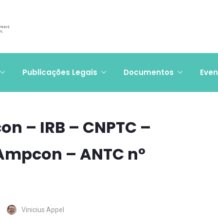
Publicações Legais
Documentos
Even
con – IRB – CNPTC –
Ampcon – ANTC nº
Vinicius Appel