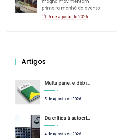
magna movimentam
primeira manhã do evento
5 de agosto de 2026
Artigos
Multa pune, e débito recompõe. § 3º do art. 71 da Constituição: um problema de legística formal
5 de agosto de 2026
Da crítica à autocrítica: Tribunais de Contas sob um novo olhar?
4 de agosto de 2026