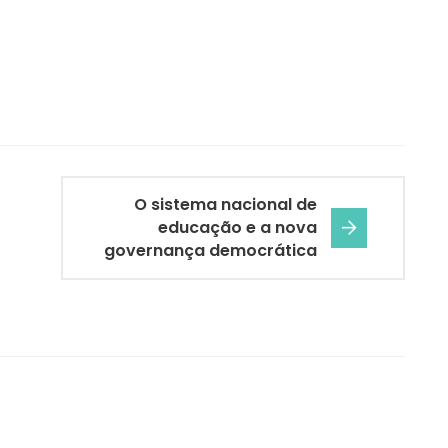
O sistema nacional de
educação e a nova
governança democrática