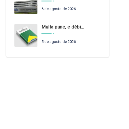
6 de agosto de 2026
Multa pune, e débito recompõe. § 3º do art. 71 da Constituição: um problema de legística formal
5 de agosto de 2026