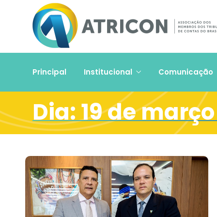
Principal
Institucional
Comunicação
Dia:
19 de março