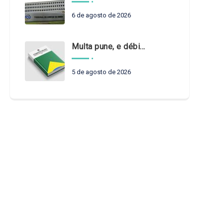
6 de agosto de 2026
Multa pune, e débito recompõe. § 3º do art. 71 da Constituição: um problema de legística formal
5 de agosto de 2026