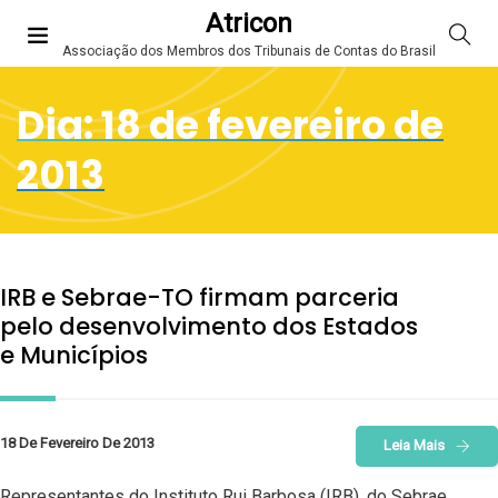
Atricon
Associação dos Membros dos Tribunais de Contas do Brasil
Dia:
18 de fevereiro de
2013
IRB e Sebrae-TO firmam parceria
pelo desenvolvimento dos Estados
e Municípios
18 De Fevereiro De 2013
Leia Mais
Representantes do Instituto Rui Barbosa (IRB), do Sebrae