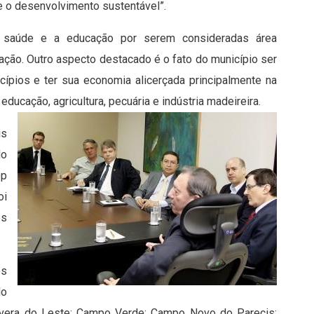
 e o desenvolvimento sustentável”.
a saúde e a educação por serem consideradas área
lação. Outro aspecto destacado é o fato do município ser
ípios e ter sua economia alicerçada principalmente na
ducação, agricultura, pecuária e indústria madeireira.
is
do
op
oi
os
os
do
imavera do Leste; Campo Verde; Campo Novo do Parecis;