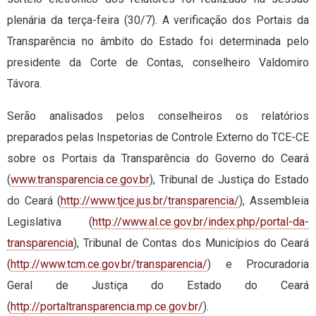
plenária da terça-feira (30/7). A verificação dos Portais da
Transparência no âmbito do Estado foi determinada pelo
presidente da Corte de Contas, conselheiro Valdomiro
Távora.
Serão analisados pelos conselheiros os relatórios
preparados pelas Inspetorias de Controle Externo do TCE-CE
sobre os Portais da Transparência do Governo do Ceará
(
www.transparencia.ce.gov.br
), Tribunal de Justiça do Estado
do Ceará (
http://www.tjce.jus.br/
transparencia/
), Assembleia
Legislativa (
http://www.al.ce.gov.br/
index.php/portal-da-
transparencia
), Tribunal de Contas dos Municípios do Ceará
(
http://www.tcm.ce.gov.br/
transparencia/
) e Procuradoria
Geral de Justiça do Estado do Ceará
(
http://portaltransparencia.
mp.ce.gov.br/
).